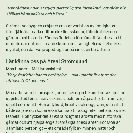
”När rådgivningen är trygg, personlig och förankrad i området blir
affären både enklare och bättre.”
Strömsundsbygden erbjuder en stor variation av fastigheter –
från fjällnära marker till produktionsskogar, fäbodmiljöer och
gårdar med historia. För oss är det en förmån att få arbeta i ett
område där naturen, människorna och fastigheterna betyder så
mycket, och där varje uppdrag bär på sin egen berättelse.
Lär känna oss på Areal Strömsund
Moa Linder –
Mäklarassistent
”Varje fastighet har en berättelse — min uppgift är att ge den
rättvisa i bild och text.”
Moa arbetar med prospekt, annonsering och kundkontakt och är
uppskattad för sin servicekänsla och förmåga att lyfta fram varje
objekt som unikt. Hon är lyhörd, kreativ och noggrann, och vill att
både säljare och köpare ska känna att fastigheten behandlas med
respekt. Hon tycker det är extra roligt att arbeta med historiska
gårdar och att hjälpa engelskspråkiga spekulanter. För Moa är
Jämtland personligt — ett område fyllt av minnen, natur och