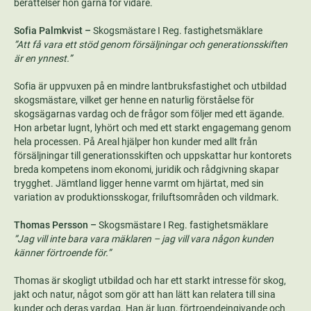
berättelser hon gärna för vidare.
Sofia Palmkvist –
Skogsmästare I Reg. fastighetsmäklare
”Att få vara ett stöd genom försäljningar och generationsskiften
är en ynnest.”
Sofia är uppvuxen på en mindre lantbruksfastighet och utbildad
skogsmästare, vilket ger henne en naturlig förståelse för
skogsägarnas vardag och de frågor som följer med ett ägande.
Hon arbetar lugnt, lyhört och med ett starkt engagemang genom
hela processen. På Areal hjälper hon kunder med allt från
försäljningar till generationsskiften och uppskattar hur kontorets
breda kompetens inom ekonomi, juridik och rådgivning skapar
trygghet. Jämtland ligger henne varmt om hjärtat, med sin
variation av produktionsskogar, friluftsområden och vildmark.
Thomas Persson –
Skogsmästare I Reg. fastighetsmäklare
”Jag vill inte bara vara mäklaren – jag vill vara någon kunden
känner förtroende för.”
Thomas är skogligt utbildad och har ett starkt intresse för skog,
jakt och natur, något som gör att han lätt kan relatera till sina
kunder och deras vardag. Han är lugn, förtroendeingivande och