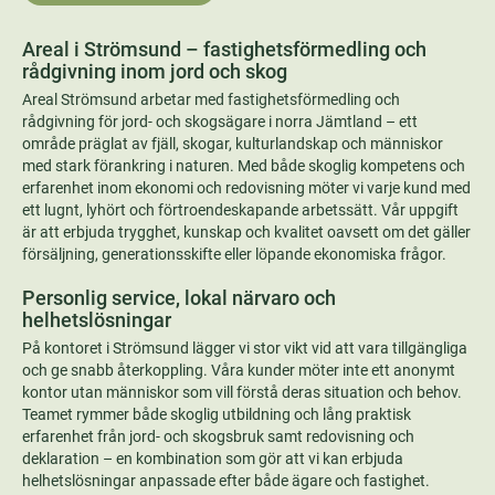
Areal i Strömsund – fastighetsförmedling och
rådgivning inom jord och skog
Areal Strömsund arbetar med fastighetsförmedling och
rådgivning för jord- och skogsägare i norra Jämtland – ett
område präglat av fjäll, skogar, kulturlandskap och människor
med stark förankring i naturen. Med både skoglig kompetens och
erfarenhet inom ekonomi och redovisning möter vi varje kund med
ett lugnt, lyhört och förtroendeskapande arbetssätt. Vår uppgift
är att erbjuda trygghet, kunskap och kvalitet oavsett om det gäller
försäljning, generationsskifte eller löpande ekonomiska frågor.
Personlig service, lokal närvaro och
helhetslösningar
På kontoret i Strömsund lägger vi stor vikt vid att vara tillgängliga
och ge snabb återkoppling. Våra kunder möter inte ett anonymt
kontor utan människor som vill förstå deras situation och behov.
Teamet rymmer både skoglig utbildning och lång praktisk
erfarenhet från jord- och skogsbruk samt redovisning och
deklaration – en kombination som gör att vi kan erbjuda
helhetslösningar anpassade efter både ägare och fastighet.