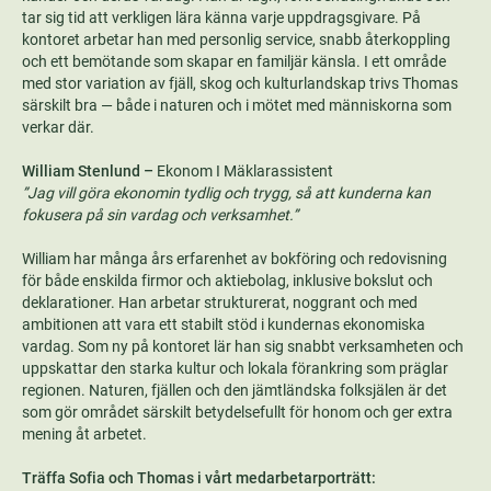
tar sig tid att verkligen lära känna varje uppdragsgivare. På
kontoret arbetar han med personlig service, snabb återkoppling
och ett bemötande som skapar en familjär känsla. I ett område
med stor variation av fjäll, skog och kulturlandskap trivs Thomas
särskilt bra — både i naturen och i mötet med människorna som
verkar där.
William Stenlund –
Ekonom I Mäklarassistent
”Jag vill göra ekonomin tydlig och trygg, så att kunderna kan
fokusera på sin vardag och verksamhet.”
William har många års erfarenhet av bokföring och redovisning
för både enskilda firmor och aktiebolag, inklusive bokslut och
deklarationer. Han arbetar strukturerat, noggrant och med
ambitionen att vara ett stabilt stöd i kundernas ekonomiska
vardag. Som ny på kontoret lär han sig snabbt verksamheten och
uppskattar den starka kultur och lokala förankring som präglar
regionen. Naturen, fjällen och den jämtländska folksjälen är det
som gör området särskilt betydelsefullt för honom och ger extra
mening åt arbetet.
Träffa Sofia och Thomas i vårt medarbetarporträtt: