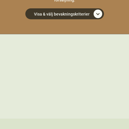
försäljning.
Visa & välj bevakningskriterier
1
/8
Beräkna värdet av din skog
Få snabbt en uppskattning av hur mycket din
skogsfastighet kan vara värd vid en försäljning med Areals
interaktiva räknare.
Var ligger din skog?