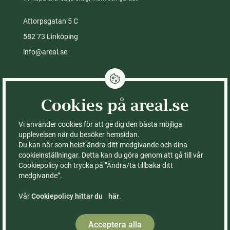
Attorpsgatan 5 C
582 73 Linköping
info@areal.se
Integritetspolicy
Cookies på areal.se
Cookies på areal.se
Fastigheter till salu
Kontor
Vi använder cookies för att ge dig den bästa möjliga
Köpa skog
Om Areal
upplevelsen när du besöker hemsidan.
Du kan när som helst ändra ditt medgivande och dina
Köpa gård
Ledning & styrelse
cookieinställningar. Detta kan du göra genom att gå till vår
Köpa åker
FAQ – vanliga frågor
Cookiepolicy och trycka på ”Ändra/ta tillbaka ditt
Sälja med Areal
Våra böcker
medgivande”.
Rådgivning
Räkna ut värdet på din
skogsfastighet
Vår
Cookiepolicy hittar du här
.
Kontor & medarbetare
Acceptera alla