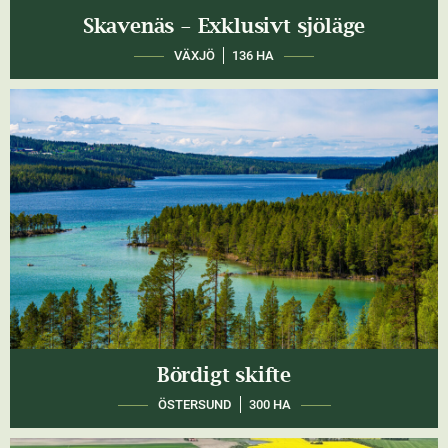
Skavenäs - Exklusivt sjöläge
VÄXJÖ
136 HA
Bördigt skifte
ÖSTERSUND
300 HA