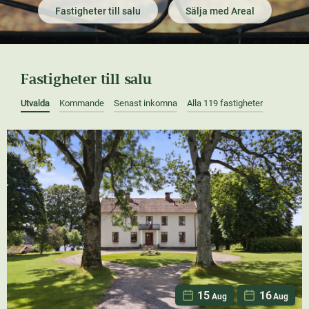
Fastigheter till salu
Sälja med Areal
Fastigheter till salu
Utvalda
Kommande
Senast inkomna
Alla 119 fastigheter
15
16
Aug
Aug