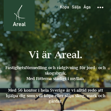
Köpa
Sälja
Äga
Vi är Areal.
Fastighetsförmedling och rådgivning för jord- och
skogsbruk.
Med fötterna stadigt i myllan.
Med 56 kontor i hela Sverige är vi alltid redo att
hjälpa dig som vill köpa eller sälja skog, mark och
gårdar.