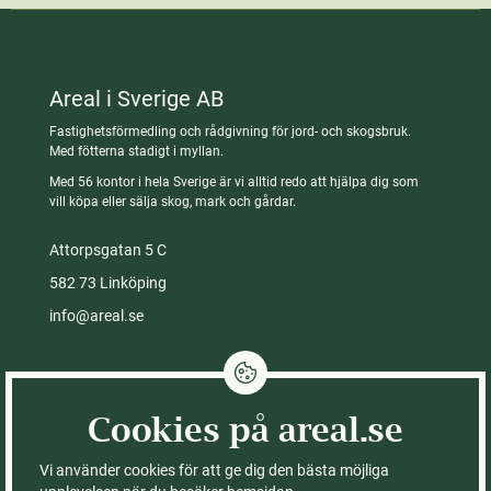
Areal i Sverige AB
Fastighetsförmedling och rådgivning för jord- och skogsbruk.
Med fötterna stadigt i myllan.
Med 56 kontor i hela Sverige är vi alltid redo att hjälpa dig som
vill köpa eller sälja skog, mark och gårdar.
Attorpsgatan 5 C
582 73 Linköping
info@areal.se
Integritetspolicy
Cookies på areal.se
Cookies på areal.se
Fastigheter till salu
Kontor
Vi använder cookies för att ge dig den bästa möjliga
Köpa skog
Om Areal