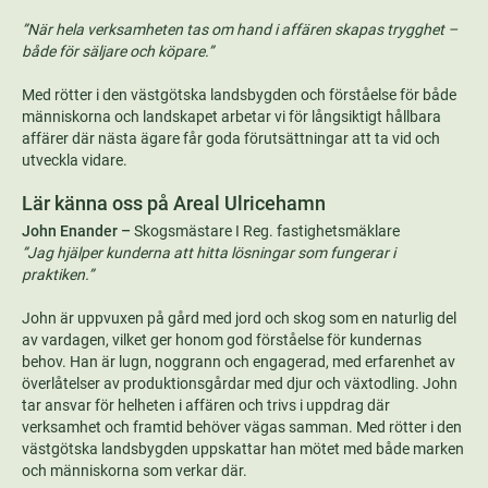
”När hela verksamheten tas om hand i affären skapas trygghet –
både för säljare och köpare.”
Med rötter i den västgötska landsbygden och förståelse för både
människorna och landskapet arbetar vi för långsiktigt hållbara
affärer där nästa ägare får goda förutsättningar att ta vid och
utveckla vidare.
Lär känna oss på Areal Ulricehamn
John Enander –
Skogsmästare I Reg. fastighetsmäklare
”Jag hjälper kunderna att hitta lösningar som fungerar i
praktiken.”
John är uppvuxen på gård med jord och skog som en naturlig del
av vardagen, vilket ger honom god förståelse för kundernas
behov. Han är lugn, noggrann och engagerad, med erfarenhet av
överlåtelser av produktionsgårdar med djur och växtodling. John
tar ansvar för helheten i affären och trivs i uppdrag där
verksamhet och framtid behöver vägas samman. Med rötter i den
västgötska landsbygden uppskattar han mötet med både marken
och människorna som verkar där.