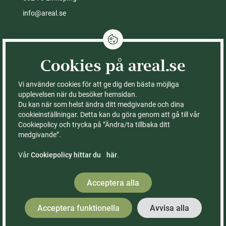
info@areal.se
Integritetspolicy
Cookies på areal.se
Cookies på areal.se
Fastigheter till salu
Kontor
Vi använder cookies för att ge dig den bästa möjliga
Köpa skog
Om Areal
upplevelsen när du besöker hemsidan.
Du kan när som helst ändra ditt medgivande och dina
Köpa gård
Ledning & styrelse
cookieinställningar. Detta kan du göra genom att gå till vår
Köpa åker
FAQ – vanliga frågor
Cookiepolicy och trycka på ”Ändra/ta tillbaka ditt
Sälja med Areal
Våra böcker
medgivande”.
Rådgivning
Räkna ut värdet på din
skogsfastighet
Vår
Cookiepolicy hittar du här
.
Kontor & medarbetare
Acceptera alla
Acceptera funktionella
Avvisa alla
Kontakta oss