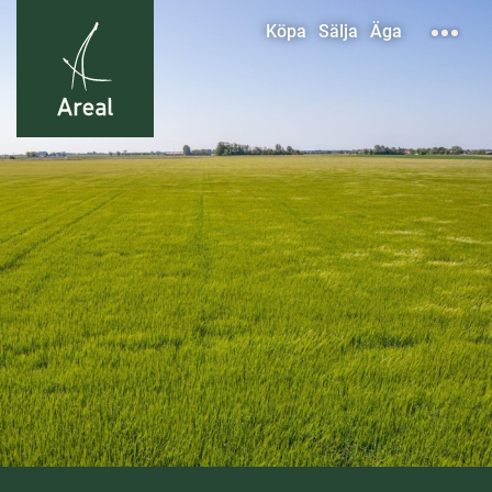
Köpa
Sälja
Äga