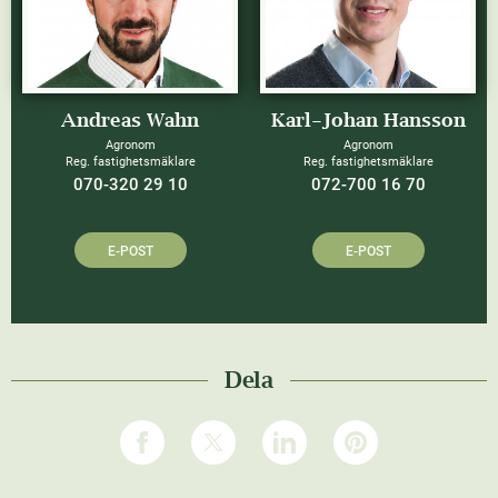
Andreas Wahn
Karl-Johan Hansson
Agronom
Agronom
Reg. fastighetsmäklare
Reg. fastighetsmäklare
070-320 29 10
072-700 16 70
E-POST
E-POST
Dela