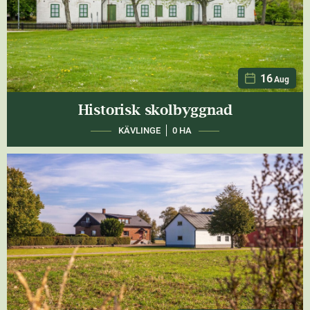
16
Aug
Historisk skolbyggnad
KÄVLINGE
0 HA