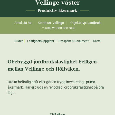
Vellinge väster
Produktiv åkermark
Areal:
48 ha
Kommun:
Vellinge
Objektstyp:
Lantbruk
Prisidé:
21 000 000 SEK
Bilder
Fastighetsuppgifter
Prospekt & Dokument
Karta
Obebyggd jordbruksfastighet belägen
mellan Vellinge och Höllviken.
Utöka befintlig drift eller gör en trygg investering i prima
åkermark. Här erbjuds en renodlad jordbruksfastighet på bra
läge.