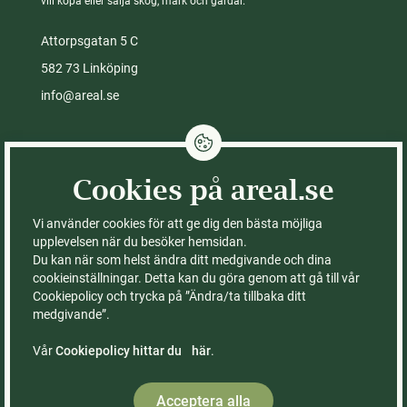
vill köpa eller sälja skog, mark och gårdar.
Attorpsgatan 5 C
582 73 Linköping
info@areal.se
Integritetspolicy
Cookies på areal.se
Cookies på areal.se
Fastigheter till salu
Kontor
Vi använder cookies för att ge dig den bästa möjliga
Köpa skog
Om Areal
upplevelsen när du besöker hemsidan.
Du kan när som helst ändra ditt medgivande och dina
Köpa gård
Ledning & styrelse
cookieinställningar. Detta kan du göra genom att gå till vår
Köpa åker
FAQ – vanliga frågor
Cookiepolicy och trycka på ”Ändra/ta tillbaka ditt
Sälja med Areal
Våra böcker
medgivande”.
Rådgivning
Räkna ut värdet på din
skogsfastighet
Vår
Cookiepolicy hittar du här
.
Kontor & medarbetare
Acceptera alla