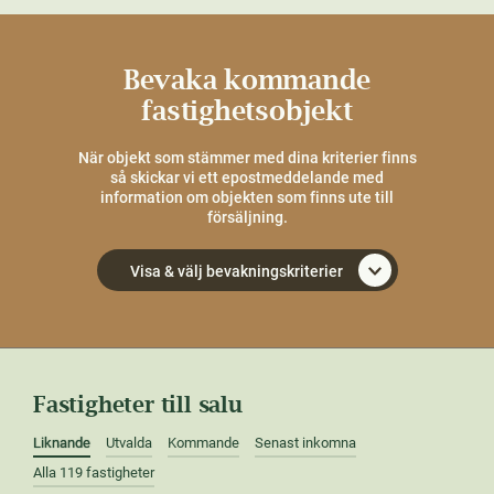
Bevaka kommande
fastighetsobjekt
När objekt som stämmer med dina kriterier finns
så skickar vi ett epostmeddelande med
information om objekten som finns ute till
försäljning.
Visa & välj bevakningskriterier
Fastigheter till salu
Liknande
Utvalda
Kommande
Senast inkomna
Alla 119 fastigheter