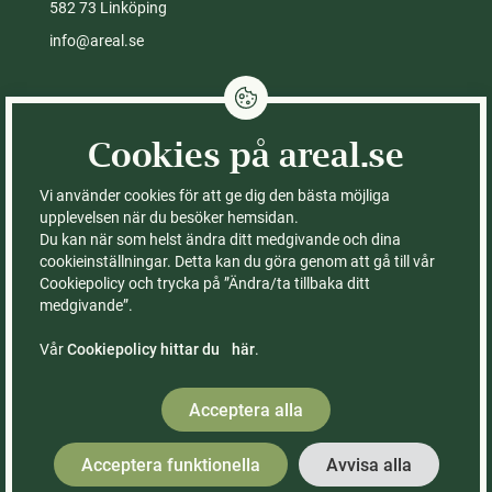
582 73 Linköping
info@areal.se
Integritetspolicy
Cookies på areal.se
Cookies på areal.se
Fastigheter till salu
Kontor
Vi använder cookies för att ge dig den bästa möjliga
Köpa skog
Om Areal
upplevelsen när du besöker hemsidan.
Du kan när som helst ändra ditt medgivande och dina
Köpa gård
Ledning & styrelse
cookieinställningar. Detta kan du göra genom att gå till vår
Köpa åker
FAQ – vanliga frågor
Cookiepolicy och trycka på ”Ändra/ta tillbaka ditt
Sälja med Areal
Våra böcker
medgivande”.
Rådgivning
Räkna ut värdet på din
skogsfastighet
Vår
Cookiepolicy hittar du här
.
Kontor & medarbetare
Acceptera alla
Acceptera funktionella
Avvisa alla