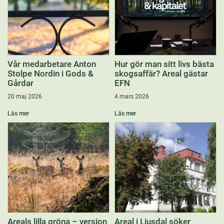
Vår medarbetare Anton
Hur gör man sitt livs bästa
Stolpe Nordin i Gods &
skogsaffär? Areal gästar
Gårdar
EFN
20 maj 2026
4 mars 2026
Läs mer
Läs mer
Areals lilla gröna – version
Areal i Ljusdal söker