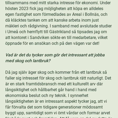
tillsammans med mitt starka intresse för ekonomi. Under
hösten 2023 fick jag möjligheten att köpa en alldeles
egen fastighet som förmedlades av Areal i Bollnäs, och
då kläcktes tanken om att kanske arbeta inom just
mäkleri och rådgivning. I samband med avslutade studier
i Umeå och hemflytt till Gästrikland så tipsades jag om
att kontoret i Sandviken sökte en till medarbetare, vilket
öppnade för en ansökan och på den vägen var det!
Vad är det du tycker som gör det intressant att jobba
med skog och lantbruk?
Då jag själv äger skog och kommer från ett lantbruk så
faller sig intresset för skog och lantbruk rätt naturligt. Det
är en stark framtidsbransch med ett kulturellt arv där
långsiktighet och hållbarhet går hand i hand med
ekonomiska beslut och ny teknik. I synnerhet
långsiktigheten är en intressant aspekt tycker jag, att vi
får förvalta det som tidigare generationer mödosamt
byggt upp, samtidigt som vi ömt vårdar och formar arvet