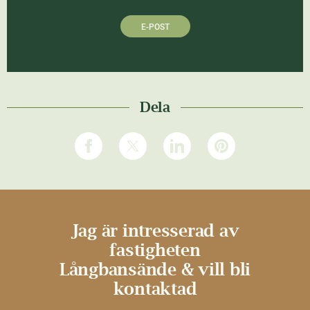
E-POST
Dela
Jag är intresserad av
fastigheten
Långbansände & vill bli
kontaktad