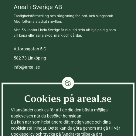
Areal i Sverige AB
Fastighetsförmedling och rådgivning för jord- och skogsbruk.
Med fötterna stadigt i myllan.
Med 56 kontor i hela Sverige är vi alltid redo att hjälpa dig som
vill köpa eller sälja skog, mark och gårdar.
Attorpsgatan 5 C
582 73 Linköping
info@areal.se
Integritetspolicy
Cookies på areal.se
Cookies på areal.se
Fastigheter till salu
Kontor
Vi använder cookies för att ge dig den bästa möjliga
Köpa skog
Om Areal
upplevelsen när du besöker hemsidan.
Du kan när som helst ändra ditt medgivande och dina
Köpa gård
Ledning & styrelse
cookieinställningar. Detta kan du göra genom att gå till vår
Köpa åker
FAQ – vanliga frågor
Cookiepolicy och trycka på ”Ändra/ta tillbaka ditt