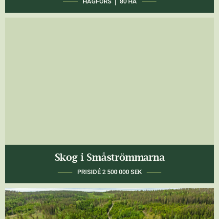
HAGFORS
80 HA
Skog i Småströmmarna
SÖDERHAMN
35 HA