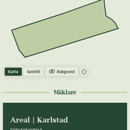
Karta
Satellit
Bakgrund
Mäklare
Areal | Karlstad
Södra Kyrkogatan 6