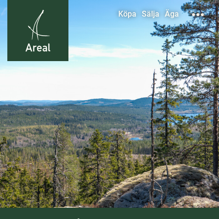
Köpa
Sälja
Äga