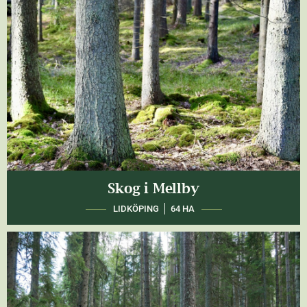
Skog i Mellby
LIDKÖPING
64 HA