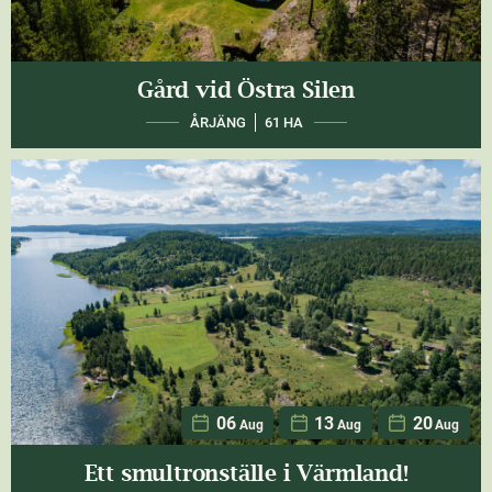
Gård vid Östra Silen
ÅRJÄNG
61 HA
06
13
20
Aug
Aug
Aug
Ett smultronställe i Värmland!