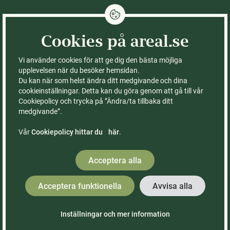
Integritetspolicy
Cookies på areal.se
Cookies på areal.se
Fastigheter till salu
Kontor
Vi använder cookies för att ge dig den bästa möjliga
Köpa skog
Om Areal
upplevelsen när du besöker hemsidan.
Du kan när som helst ändra ditt medgivande och dina
Köpa gård
Ledning & styrelse
cookieinställningar. Detta kan du göra genom att gå till vår
Köpa åker
FAQ – vanliga frågor
Cookiepolicy och trycka på ”Ändra/ta tillbaka ditt
Sälja med Areal
Våra böcker
medgivande”.
Rådgivning
Räkna ut värdet på din
skogsfastighet
Vår
Cookiepolicy hittar du här
.
Kontor & medarbetare
Acceptera alla
Acceptera funktionella
Avvisa alla
Lars Ektander
Skogsmästare
Inställningar och mer information
Made with
by WonderFour
Reg. fastighetsmäklare