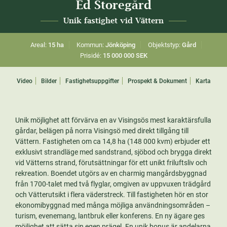
Ed Storegård
Unik fastighet vid Vättern
Areal:
15 ha
Kommun:
Jönköping
Objektstyp:
Gård
Prisidé:
15 000 000 SEK
Video
Bilder
Fastighetsuppgifter
Prospekt & Dokument
Karta
Unik möjlighet att förvärva en av Visingsös mest karaktärsfulla
gårdar, belägen på norra Visingsö med direkt tillgång till
Vättern. Fastigheten om ca 14,8 ha (148 000 kvm) erbjuder ett
exklusivt strandläge med sandstrand, sjöbod och brygga direkt
vid Vätterns strand, förutsättningar för ett unikt friluftsliv och
rekreation. Boendet utgörs av en charmig mangårdsbyggnad
från 1700-talet med två flyglar, omgiven av uppvuxen trädgård
och Vätterutsikt i flera väderstreck. Till fastigheten hör en stor
ekonomibyggnad med många möjliga användningsområden –
turism, evenemang, lantbruk eller konferens. En ny ägare ges
möjlighet att sätta sin egen prägel. En unik bonus är andelarna