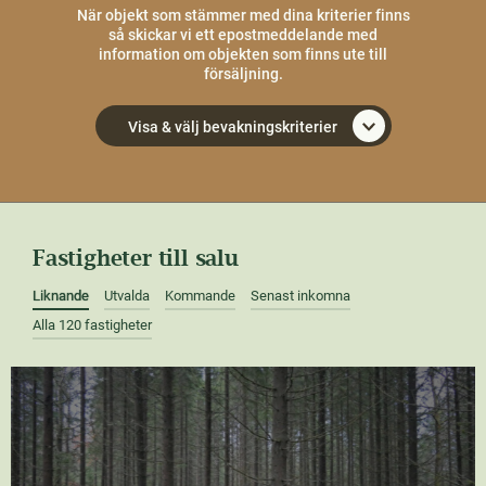
När objekt som stämmer med dina kriterier finns
så skickar vi ett epostmeddelande med
information om objekten som finns ute till
försäljning.
Visa & välj bevakningskriterier
Fastigheter till salu
Liknande
Utvalda
Kommande
Senast inkomna
Alla 120 fastigheter