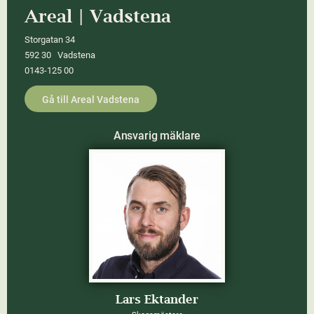
Areal | Vadstena
Storgatan 34
592 30 Vadstena
0143-125 00
Gå till Areal Vadstena
Ansvarig mäklare
Lars Ektander