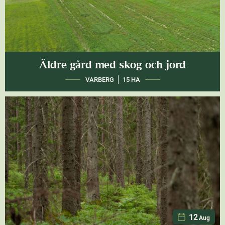
Äldre gård med skog och jord
VARBERG
15 HA
12
Aug