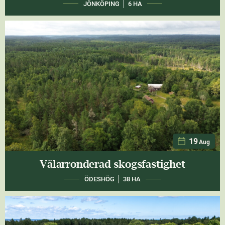
JÖNKÖPING
6 HA
19
Aug
Välarronderad skogsfastighet
ÖDESHÖG
38 HA