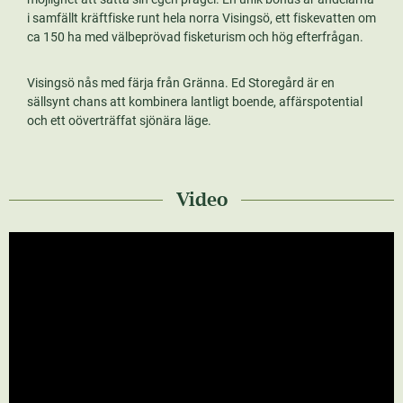
i samfällt kräftfiske runt hela norra Visingsö, ett fiskevatten om
ca 150 ha med välbeprövad fisketurism och hög efterfrågan.
Visingsö nås med färja från Gränna. Ed Storegård är en
sällsynt chans att kombinera lantligt boende, affärspotential
och ett oöverträffat sjönära läge.
Video