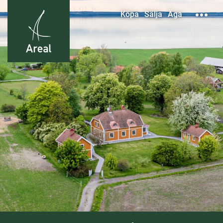
Köpa
Sälja
Äga