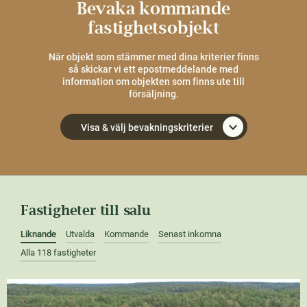
Bevaka kommande
fastighetsobjekt
När objekt som stämmer med dina kriterier finns
så skickar vi ett epostmeddelande med
information om objekten som finns ute till
försäljning.
Visa & välj bevakningskriterier
Fastigheter till salu
Liknande
Utvalda
Kommande
Senast inkomna
Alla 118 fastigheter