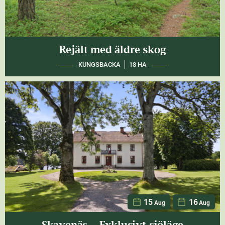
Rejält med äldre skog
KUNGSBACKA
18 HA
15
16
Aug
Aug
Skavenäs - Exklusivt sjöläge