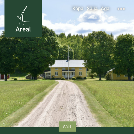
Köpa
Sälja
Äga
Såld