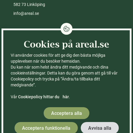
582 73 Linköping
info@areal.se
Integritetspolicy
Cookies på areal.se
Cookies på areal.se
Fastigheter till salu
Kontor
Vi använder cookies för att ge dig den bästa möjliga
Köpa skog
Om Areal
upplevelsen när du besöker hemsidan.
Du kan när som helst ändra ditt medgivande och dina
Köpa gård
Ledning & styrelse
cookieinställningar. Detta kan du göra genom att gå till vår
Köpa åker
FAQ – vanliga frågor
Cookiepolicy och trycka på ”Ändra/ta tillbaka ditt
Sälja med Areal
Våra böcker
medgivande”.
Rådgivning
Räkna ut värdet på din
skogsfastighet
Vår
Cookiepolicy hittar du här
.
Kontor & medarbetare
Acceptera alla
Acceptera funktionella
Avvisa alla