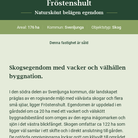
Fröstenshult
Naturskönt belägen egendom
Areal:
176 ha
Kommun:
Svenljunga
Objektstyp:
Skog
Denna fastighet är såld
Skogsegendom med vacker och välhållen
byggnation.
I den södra delen av Svenljunga kommun, där landskapet
präglas av en rogivande miljö med välväxta skogar och flera
små sjöar, ligger Fröstenshult. Egendomen är uppdelad i en
gårdsdel om ca 20 ha med ett vackert och välskött
byggnadsbestånd som omges av den egna inägomarken och
sjön i det västra blickfånget. Skogen omfattar ca 122 ha som
ligger väl samlar i ett skifte och i direkt anslutning till gården.
De ostörda omgivningarna lockar gott om klövvilt till området