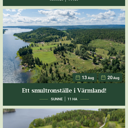
13
20
Aug
Aug
Ett smultronställe i Värmland!
SUNNE
11 HA