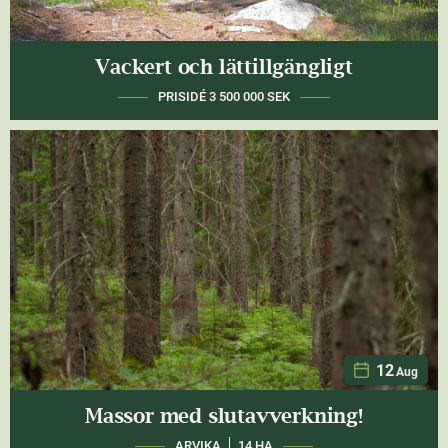
Vackert och lättillgängligt
BENGTSFORS
32 HA
12
Aug
Massor med slutavverkning!
ARVIKA
14 HA