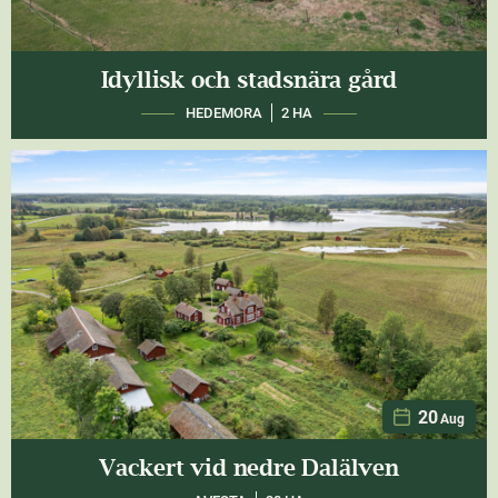
Idyllisk och stadsnära gård
HEDEMORA
2 HA
20
Aug
Vackert vid nedre Dalälven