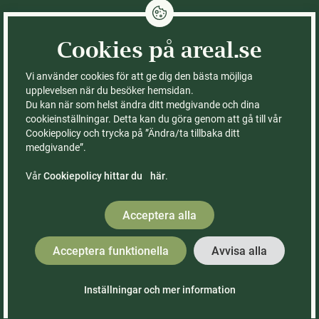
Integritetspolicy
Cookies på areal.se
Cookies på areal.se
Fastigheter till salu
Kontor
Vi använder cookies för att ge dig den bästa möjliga
Köpa skog
Om Areal
upplevelsen när du besöker hemsidan.
Du kan när som helst ändra ditt medgivande och dina
Köpa gård
Ledning & styrelse
cookieinställningar. Detta kan du göra genom att gå till vår
Köpa åker
FAQ – vanliga frågor
Cookiepolicy och trycka på ”Ändra/ta tillbaka ditt
Sälja med Areal
Våra böcker
medgivande”.
Rådgivning
Räkna ut värdet på din
skogsfastighet
Vår
Cookiepolicy hittar du här
.
Kontor & medarbetare
Acceptera alla
Tomas
Acceptera funktionella
Avvisa alla
Karlsson
Skogsmästare
Civilekonom
Inställningar och mer information
Made with
by WonderFour
Reg. fastighetsmäklare