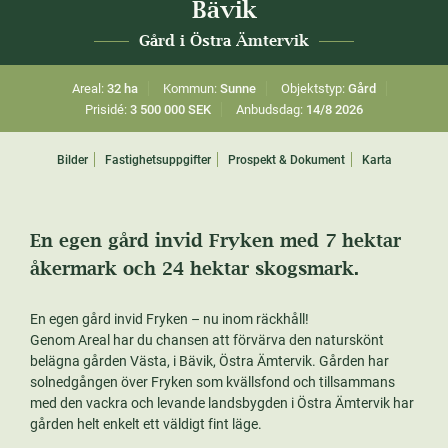
Bävik
Gård i Östra Ämtervik
Areal:
32 ha
Kommun:
Sunne
Objektstyp:
Gård
Prisidé:
3 500 000 SEK
Anbudsdag:
14/8 2026
Bilder
Fastighetsuppgifter
Prospekt & Dokument
Karta
En egen gård invid Fryken med 7 hektar
åkermark och 24 hektar skogsmark.
En egen gård invid Fryken – nu inom räckhåll!
Genom Areal har du chansen att förvärva den naturskönt
belägna gården Västa, i Bävik, Östra Ämtervik. Gården har
solnedgången över Fryken som kvällsfond och tillsammans
med den vackra och levande landsbygden i Östra Ämtervik har
gården helt enkelt ett väldigt fint läge.