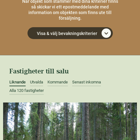
När objekt som stämmer med dina kriterier finns
så skickar vi ett epostmeddelande med
information om objekten som finns ute till
försäljning.
Visa & välj bevakningskriterier
Fastigheter till salu
Liknande
Utvalda
Kommande
Senast inkomna
Alla 120 fastigheter