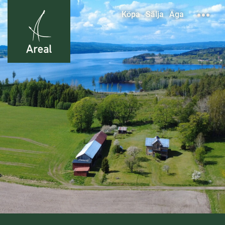
Köpa
Sälja
Äga