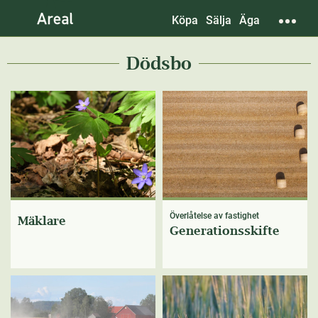
Köpa
Sälja
Äga
Dödsbo
Överlåtelse av fastighet
Mäklare
Generationsskifte