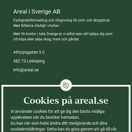
Areal i Sverige AB
Fastighetsförmedling och rådgivning för jord- och skogsbruk.
Med fötterna stadigt i myllan.
Med 56 kontor i hela Sverige är vi alltid redo att hjälpa dig som
vill köpa eller sälja skog, mark och gårdar.
Attorpsgatan 5 C
582 73 Linköping
info@areal.se
Integritetspolicy
Cookies på areal.se
Cookies på areal.se
Fastigheter till salu
Kontor
Vi använder cookies för att ge dig den bästa möjliga
Köpa skog
Om Areal
upplevelsen när du besöker hemsidan.
Du kan när som helst ändra ditt medgivande och dina
Köpa gård
Ledning & styrelse
cookieinställningar. Detta kan du göra genom att gå till vår