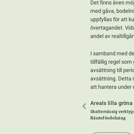
Det finns även möj
med gåva, bodelnin
uppfyllas för att 
övertagandet. Vida
andel av realtillg
I samband med de
tillfällig regel so
avsättning till pe
avsättning. Detta 
att hantera under 
Areals lilla gröna
Skattemässig verktyg
Räntefördelning