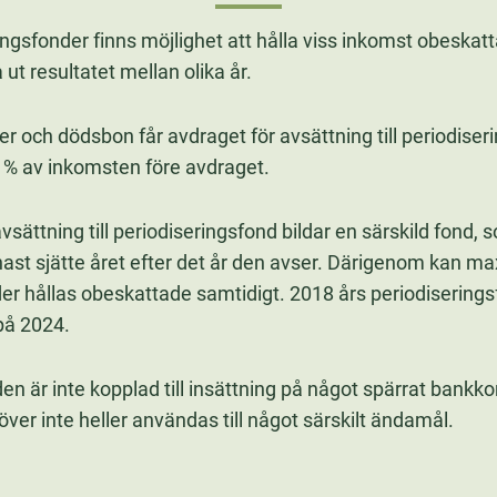
gsfonder finns möjlighet att hålla viss inkomst obeskatt
t resultatet mellan olika år.
er och dödsbon får avdraget för avsättning till periodise
0 % av inkomsten före avdraget.
vsättning till periodiseringsfond bildar en särskild fond, 
enast sjätte året efter det år den avser. Därigenom kan m
er hållas obeskattade samtidigt. 2018 års periodiserings
på 2024.
en är inte kopplad till insättning på något spärrat bankkon
ver inte heller användas till något särskilt ändamål.