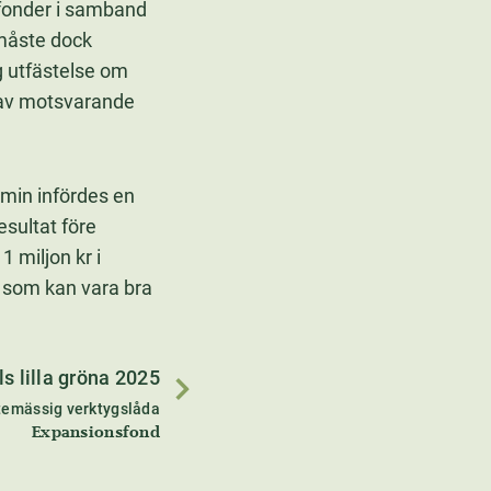
gsfonder i samband
 måste dock
ig utfästelse om
s av motsvarande
min infördes en
esultat före
 miljon kr i
r som kan vara bra
ls lilla gröna 2025
temässig verktygslåda
Expansionsfond