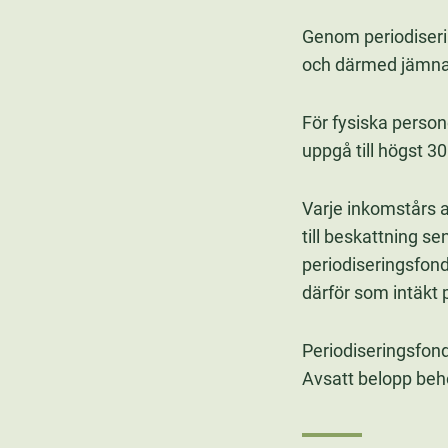
Genom periodiserin
och därmed jämna u
För fysiska person
uppgå till högst 3
Varje inkomstårs a
till beskattning s
periodiseringsfond
därför som intäkt 
Periodiseringsfond
Avsatt belopp behö