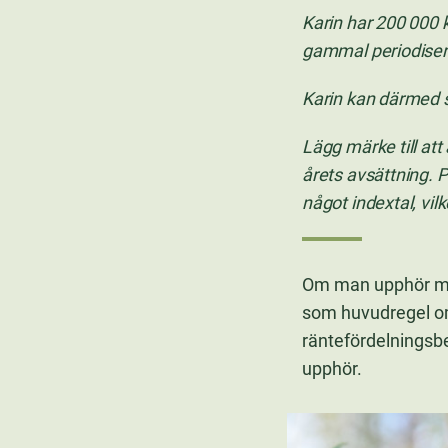
Karin har 200 000 
gammal periodiseri
Karin kan därmed s
Lägg märke till at
årets avsättning. 
något indextal, vi
Om man upphör med
som huvudregel om
räntefördelningsb
upphör.