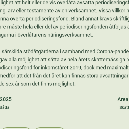
lighet att helt eller delvis överlåta avsatta periodiserin
g, arv eller testamente av en verksamhet. Vissa villkor
kunna överta periodiseringsfond. Bland annat krävs skriftl
re måste hela eller del av periodiseringsfonden åtfölja
ångarna i överlåtarens näringsverksamhet.
 särskilda stödåtgärderna i samband med Corona-pande
m gav alla möjlighet att sätta av hela årets skattemässiga r
riodiseringsfond för inkomståret 2019, dock med maximalt 1
medför att det från det året kan finnas stora avsättninga
de sex år som det finns möjlighet.
 2025
Area
slåda
Skat