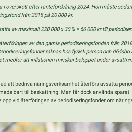
kr i överskott efter räntefördelning 2024. Hon måste sedan
ngsfond från 2018 på 20 000 kr.
ätta av maximalt 220 000 x 30 % = 66 000 kr till periodiser
t återföringen av den gamla periodiseringsfonden från 2018 
Periodiseringsfonder räknas hos fysisk person och dödsbo
lket medför att inflationen minskar beloppet under avsättn
 att bedriva näringsverksamhet återförs avsatta perio
edelbart till beskattning. Man får dock använda sparat
elopp vid återföringen av periodiseringsfonder om näri