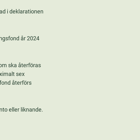
ad i deklarationen
ringsfond år 2024
som ska återföras
aximalt sex
fond återförs
to eller liknande.