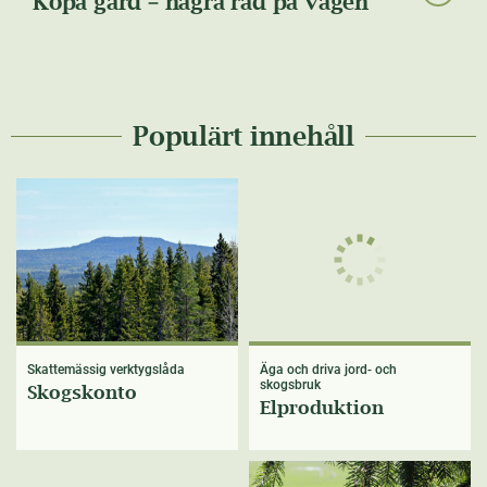
Köpa gård – några råd på vägen
Populärt innehåll
Skattemässig verktygslåda
Äga och driva jord- och
skogsbruk
Skogskonto
Elproduktion