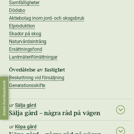
Samfälligheter
Dödsbo
Aktiebolag inom jord- och skogsbruk
Elproduktion
Skador på skog
Naturvårdsintrång
Ersättningsfond
Lantmäteriförrättningar
Överlåtelse av fastighet
Beskattning vid försäljning
Areals Kunskapsbank
Generationsskifte
ur
Sälja gård
Sälja gård – några råd på vägen
ur
Köpa gård