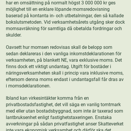
har en omsättning på normalt högst 3 000 000 kr ges
möjlighet till en enklare löpande momsredovisning
baserad på kontanta in- och utbetalningar, den så kallade
bokslutsmetoden. Vid verksamhetsårets utgång sker dock
momsavräkning för samtliga då obetalda fordringar och
skulder.
Oavsett hur momsen redovisas skall de belopp som
sedan deklareras i den vanliga inkomstdeklarationen för
verksamheten, på blankett NE, vara exklusive moms. Det
finns dock ett viktigt undantag. Utgift för bostäder i
näringsverksamheten skall i princip vara inklusive moms,
eftersom denna moms endast i undantagsfall får dras av
i momsdeklarationen.
Ibland kan virkesintäkter komma från en
privatbostadsfastighet, det vill säga en vanlig tomtmark
med eller utan bostadsbyggnad, som inte är taxerad som
lantbruksenhet enligt fastighetstaxeringen. Enstaka
avverkningar på sådan privatfastighet anser Skatteverket
inte vara ekonomisk verksamhet och därför ska det