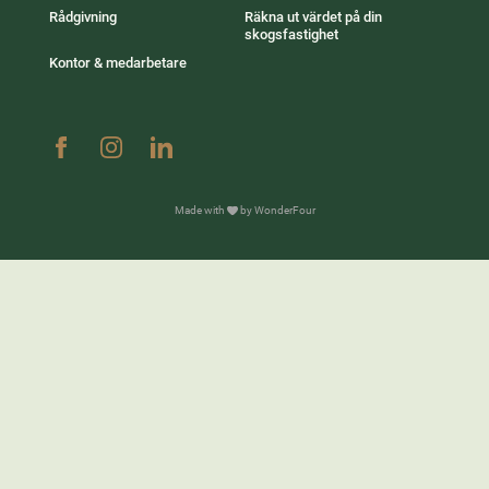
Rådgivning
Räkna ut värdet på din
skogsfastighet
Kontor & medarbetare
Made with
by WonderFour