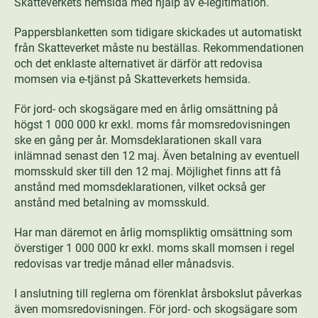
Skatteverkets hemsida med hjälp av e-legitimation.
Pappersblanketten som tidigare skickades ut automatiskt
från Skatteverket måste nu beställas. Rekommendationen
och det enklaste alternativet är därför att redovisa
momsen via e-tjänst på Skatteverkets hemsida.
För jord- och skogsägare med en årlig omsättning på
högst 1 000 000 kr exkl. moms får momsredovisningen
ske en gång per år. Momsdeklarationen skall vara
inlämnad senast den 12 maj. Även betalning av eventuell
momsskuld sker till den 12 maj. Möjlighet finns att få
anstånd med momsdeklarationen, vilket också ger
anstånd med betalning av momsskuld.
Har man däremot en årlig momspliktig omsättning som
överstiger 1 000 000 kr exkl. moms skall momsen i regel
redovisas var tredje månad eller månadsvis.
I anslutning till reglerna om förenklat årsbokslut påverkas
även momsredovisningen. För jord- och skogsägare som