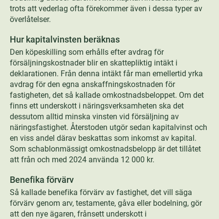
trots att vederlag ofta förekommer även i dessa typer av
överlåtelser.
Hur kapitalvinsten beräknas
Den köpeskilling som erhålls efter avdrag för
försäljningskostnader blir en skattepliktig intäkt i
deklarationen. Från denna intäkt får man emellertid yrka
avdrag för den egna anskaffningskostnaden för
fastigheten, det så kallade omkostnadsbeloppet. Om det
finns ett underskott i näringsverksamheten ska det
dessutom alltid minska vinsten vid försäljning av
näringsfastighet. Återstoden utgör sedan kapitalvinst och
en viss andel därav beskattas som inkomst av kapital.
Som schablonmässigt omkostnadsbelopp är det tillåtet
att från och med 2024 använda 12 000 kr.
Benefika förvärv
Så kallade benefika förvärv av fastighet, det vill säga
förvärv genom arv, testamente, gåva eller bodelning, gör
att den nye ägaren, frånsett underskott i