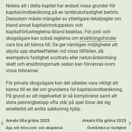
Notera att i detta kapitel har endast vissa grunder för
kapitalvinstberäkning på en lantbruksfastighet berörts.
Dessutom måste mängder av ytterligare detaljregler om
bland annat kapitalvinstuppskov och
kapitalförlustreglerna ibland beaktas. För jord- och
skogsägare kan också reglerna om
ersättningsfonder
vara bra att känna till. De ger nämligen möjligheter att
skjuta upp skatteeffekten vid vissa tillfällen, då
exempelvis fastighet avyttrats eller naturvårdsintrång
skett och ersättningsmark sedan kan förvärvas inom
vissa tidsramar.
För privata skogsägare kan det således vara viktigt att
känna till en del om grunderna för kapitalvinstberäkning.
På grund av att regelverket är så komplicerat samt att
stora penningbelopp ofta står på spel lönar det sig
emellertid att anlita sakkunnig hjälp.
Areals lilla gröna 2025
Areals lilla gröna 2025
Äga och driva jord- och skogsbruk
Överlåtelse av fastighet