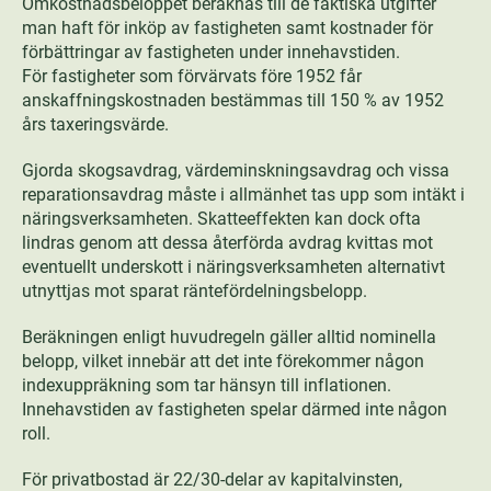
Omkostnadsbeloppet beräknas till de faktiska utgifter
man haft för inköp av fastigheten samt kostnader för
förbättringar av fastigheten under innehavstiden.
För fastigheter som förvärvats före 1952 får
anskaffningskostnaden bestämmas till 150 % av 1952
års taxeringsvärde.
Gjorda skogsavdrag, värdeminskningsavdrag och vissa
reparationsavdrag måste i allmänhet tas upp som intäkt i
näringsverksamheten. Skatteeffekten kan dock ofta
lindras genom att dessa återförda avdrag kvittas mot
eventuellt underskott i näringsverksamheten alternativt
utnyttjas mot sparat räntefördelningsbelopp.
Beräkningen enligt huvudregeln gäller alltid nominella
belopp, vilket innebär att det inte förekommer någon
indexuppräkning som tar hänsyn till inflationen.
Innehavstiden av fastigheten spelar därmed inte någon
roll.
För privatbostad är 22/30-delar av kapitalvinsten,