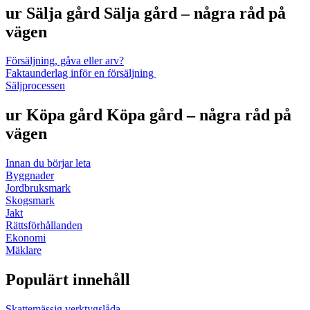
ur
Sälja gård
Sälja gård – några råd på
vägen
Försäljning, gåva eller arv?
Faktaunderlag inför en försäljning
Säljprocessen
ur
Köpa gård
Köpa gård – några råd på
vägen
Innan du börjar leta
Byggnader
Jordbruksmark
Skogsmark
Jakt
Rättsförhållanden
Ekonomi
Mäklare
Populärt innehåll
Skattemässig verktygslåda