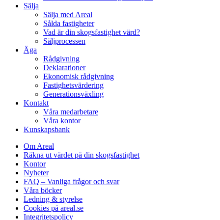
Sälja
Sälja med Areal
Sålda fastigheter
Vad är din skogsfastighet värd?
Säljprocessen
Äga
Rådgivning
Deklarationer
Ekonomisk rådgivning
Fastighetsvärdering
Generationsväxling
Kontakt
Våra medarbetare
Våra kontor
Kunskapsbank
Om Areal
Räkna ut värdet på din skogsfastighet
Kontor
Nyheter
FAQ – Vanliga frågor och svar
Våra böcker
Ledning & styrelse
Cookies på areal.se
Integritetspolicy