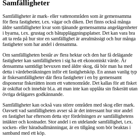
Samfälligheter
Samfälligheter är mark- eller vattenområden som är gemensamma
för flera fastigheter, t.ex. vägar och diken. Det finns också många
äldre samfälligheter kvar som tjänande gemensamma angelägenheter
i byarna, t.ex. grustag och båtuppläggningsplatser. Det kan vara bra
att ta reda på hur stor en samfällighet är arealmässigt och hur många
fastigheter som har andel i densamma.
Om samfälligheten består av flera hektar och den har få delägande
fastigheter kan samfälligheten i sig ha ett ekonomiskt värde. Är
densamma samtidigt bevuxen med äldre skog, då bör man ha med
detta i värdeberäkningen inför ett fastighetsköp. En annan vanlig typ
är fiskesamfälligheter där flera fastigheter i en by gemensamt
disponerar fiskerätten inom ett vattenområde. Det kallas för att fisket
är oskiftat och innebär bl.a. att man inte kan upplåta sin fiskerätt utan
övriga delägares godkännande.
Samfälligheter kan också vara större områden med skog eller mark.
Oavsett vad samfälligheten avser så är det intressant hur stor andel
en fastighet har eftersom detta styr fördelningen av samfällighetens
intäkter och kostnader. Stor andel i en utdelande samfällighet, t.ex.
socken- eller häradsallmänningar, är en tillgång som bör beaktas i
samband med ett köp.