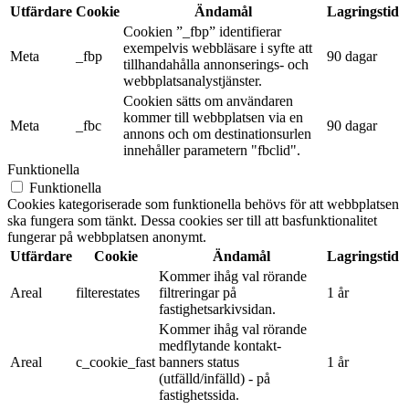
Utfärdare
Cookie
Ändamål
Lagringstid
Cookien ”_fbp” identifierar
exempelvis webbläsare i syfte att
Meta
_fbp
90 dagar
tillhandahålla annonserings- och
webbplatsanalystjänster.
Cookien sätts om användaren
kommer till webbplatsen via en
Meta
_fbc
90 dagar
annons och om destinationsurlen
innehåller parametern "fbclid".
Funktionella
Funktionella
Cookies kategoriserade som funktionella behövs för att webbplatsen
ska fungera som tänkt. Dessa cookies ser till att basfunktionalitet
fungerar på webbplatsen anonymt.
Utfärdare
Cookie
Ändamål
Lagringstid
Kommer ihåg val rörande
Areal
filterestates
filtreringar på
1 år
fastighetsarkivsidan.
Kommer ihåg val rörande
medflytande kontakt-
Areal
c_cookie_fast
banners status
1 år
(utfälld/infälld) - på
fastighetssida.