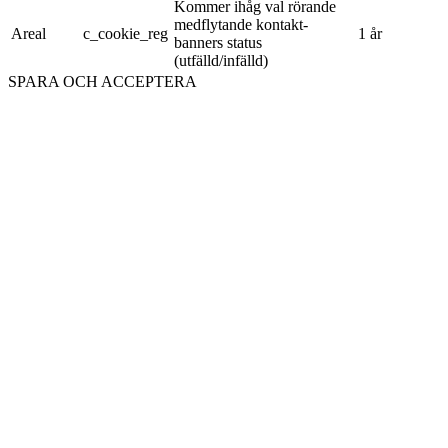
Kommer ihåg val rörande
medflytande kontakt-
Areal
c_cookie_reg
1 år
banners status
(utfälld/infälld)
SPARA OCH ACCEPTERA