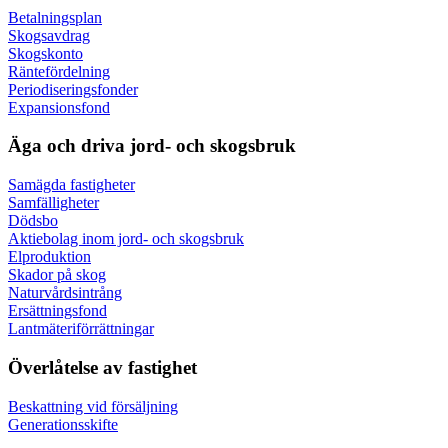
Betalningsplan
Skogsavdrag
Skogskonto
Räntefördelning
Periodiseringsfonder
Expansionsfond
Äga och driva jord- och skogsbruk
Samägda fastigheter
Samfälligheter
Dödsbo
Aktiebolag inom jord- och skogsbruk
Elproduktion
Skador på skog
Naturvårdsintrång
Ersättningsfond
Lantmäteriförrättningar
Överlåtelse av fastighet
Beskattning vid försäljning
Generationsskifte