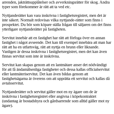
arrenden, jakträttsupplåtelser och avverkningsrätter för skog. Andra
typer som förekommer är rätt att ta ved etc.
Nyttjanderätter kan vara inskrivna i fastighetsregistret, men det är
inte säkert. Normalt redovisas vilka nyttjande-rätter som finns i
prospektet. Du bör som köpare ställa frågan till säljaren om det finns
ytterligare nyttjanderätter på fastigheten.
Servitut innebär att en fastighet har rätt att förfoga över en annan
fastighet i något avseende. Det kan till exempel innebära att man har
rätt att ha en utfartsväg, rätt att nyttja en brunn eller liknande.
Vanligen är dessa inskrivna i fastighetsregistret, men det kan även
finnas servitut som inte är inskrivna.
Servitut kan skapas genom att en lantmätare anser det nödvändigt
för att få ändamålsenliga fastigheter och dessa kallas officialservitut
eller lantmäteriservitut. Det kan även bildas genom att
fastighetsägarna är överens om att upprätta ett servitut och kallas då
avtalsservitut.
Nyttjanderätter och servitut gäller mot en ny ägare om de är
inskrivna i fastighetsregistret eller angivna i köpekontraktet
(undantag är bostadshyra och gårdsarrende som alltid gäller mot ny
ägare).