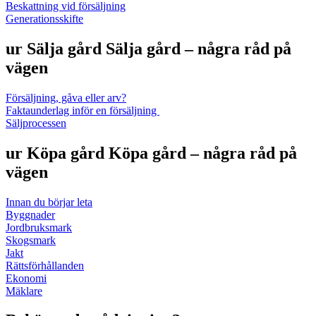
Beskattning vid försäljning
Generationsskifte
ur
Sälja gård
Sälja gård – några råd på
vägen
Försäljning, gåva eller arv?
Faktaunderlag inför en försäljning
Säljprocessen
ur
Köpa gård
Köpa gård – några råd på
vägen
Innan du börjar leta
Byggnader
Jordbruksmark
Skogsmark
Jakt
Rättsförhållanden
Ekonomi
Mäklare