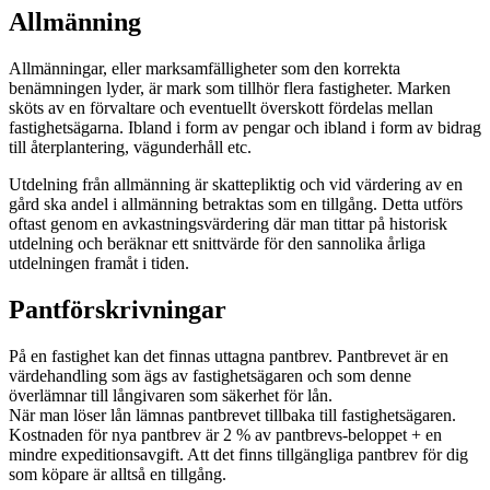
Allmänning
Allmänningar, eller marksamfälligheter som den korrekta
benämningen lyder, är mark som tillhör flera fastigheter. Marken
sköts av en förvaltare och eventuellt överskott fördelas mellan
fastighetsägarna. Ibland i form av pengar och ibland i form av bidrag
till återplantering, vägunderhåll etc.
Utdelning från allmänning är skattepliktig och vid värdering av en
gård ska andel i allmänning betraktas som en tillgång. Detta utförs
oftast genom en avkastningsvärdering där man tittar på historisk
utdelning och beräknar ett snittvärde för den sannolika årliga
utdelningen framåt i tiden.
Pantförskrivningar
På en fastighet kan det finnas uttagna pantbrev. Pantbrevet är en
värdehandling som ägs av fastighetsägaren och som denne
överlämnar till långivaren som säkerhet för lån.
När man löser lån lämnas pantbrevet tillbaka till fastighetsägaren.
Kostnaden för nya pantbrev är 2 % av pantbrevs-beloppet + en
mindre expeditionsavgift. Att det finns tillgängliga pantbrev för dig
som köpare är alltså en tillgång.