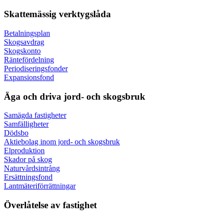
Skattemässig verktygslåda
Betalningsplan
Skogsavdrag
Skogskonto
Räntefördelning
Periodiseringsfonder
Expansionsfond
Äga och driva jord- och skogsbruk
Samägda fastigheter
Samfälligheter
Dödsbo
Aktiebolag inom jord- och skogsbruk
Elproduktion
Skador på skog
Naturvårdsintrång
Ersättningsfond
Lantmäteriförrättningar
Överlåtelse av fastighet