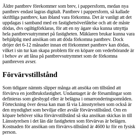
Äldre pantbrev förekommer som brev, i pappersform, medan nya
pantbrev endast lagras digitalt. Pantbrev i pappersform, så kallade
skriftliga pantbrev, kan ibland vara förkomna. Det är vanligt att det
uppdagas i samband med en fastighetsöverlåtelse och att de måste
dödas, dvs ogiltigförklaras, för att en ny ägare ska kunna utnyttja
hela pantbrevsutrymmet på fastigheten. Mäklaren brukar kunna vara
behjälplig med ansökan om att döda förkomna pantbrev. Dock
dröjer det 6-12 månader innan ett förkommet pantbrev kan dödas,
vilket i sin tur kan skapa problem för en köpare om vederbörande är
i behov av att låna på pantbrevsutrymmet som de förkomna
pantbreven avser.
Förvärvstillstånd
Som tidigare nämnts slipper många att ansöka om tillstånd att
förvärva en jordbruksfastighet. Undantaget är de församlingar som
definieras som glesbygd eller är belägna i omarronderingsområden.
Förteckning över dessa kan man få via Länsstyrelsen som också är
den myndighet som beviljar eller avslår förvärvstillstånd. Om en
köpare behöver söka förvärvstillstånd så ska ansökan skickas in till
Länsstyrelsen i det län där fastigheten som förvärvas är belägen.
Kostnaden för ansökan om förvärvs-tillstånd är 4600 kr för en fysisk
person.